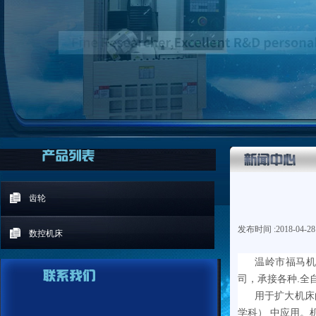
齿轮
发布时间 :
2018-04-28
数控机床
温岭市福马机
司，承接各种.全
用于扩大机床
学科） 中应用。