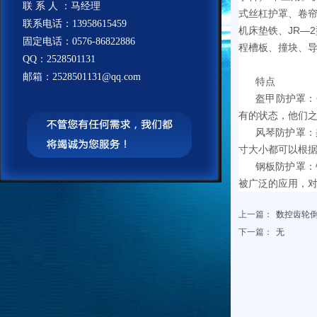
联 系 人 ：马经理
式丝杠护罩、卷
联系电话：13958615459
机床垫铁、JR—
固定电话：0576-86822886
程槽板、撞块、
QQ：2528501131
邮箱：2528501131@qq.com
特点
盔甲防护罩：
有的状态，他们
风琴防护罩：
寸大小都可以根
钢板防护罩：
被广泛的应用，
上一篇：
数控齿轮
下一篇：
无